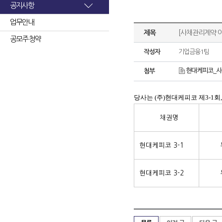
공지사항
업무안내
제목
[사채관리계약 
공모주 청약
작성자
기업금융1팀
현대케피코_사
첨부
당사는 (주)현대케피코 제3-1
채권명
현대케피코 3-1
현대케피코 3-2