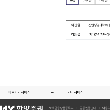
목록
이전 글
다음 글
이전 글
진원생명과학㈜ 실
다음 글
[사채관리계약 이
바로가기 서비스
기타 서비스
보호금융상품등록부
공동인증안내
이용