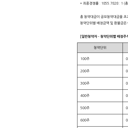
* 최종경쟁률 : 1855.7828 : 1
총 청약대금이 공모청약대금을 초과
청약단위별 배정금액 및 환불금은 
[일반청약자 - 청약단위별 배정주
청약단위
100주
200주
300주
400주
500주
600주