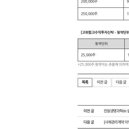
200,000주
250,000주
1
[고위험고수익투자신탁 - 청약단위
청약단위
25,000주
*25,000주 청약자는 추첨에 의하여
목록
이전 글
다음 글
이전 글
진원생명과학㈜ 
다음 글
[사채관리계약 이