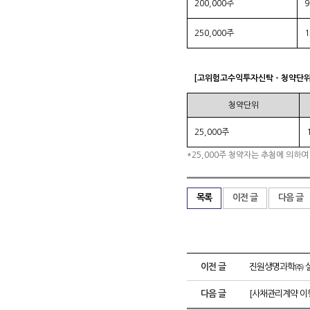
200,000주
250,000주
1
[고위험고수익투자신탁 - 청약단위
청약단위
25,000주
*25,000주 청약자는 추첨에 의하여
목록
이전 글
다음 글
이전 글
진원생명과학㈜ 
다음 글
[사채관리계약 이