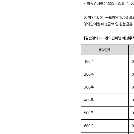
* 최종경쟁률 : 1855.7828 : 1
총 청약대금이 공모청약대금을 초과
청약단위별 배정금액 및 환불금은 
[일반청약자 - 청약단위별 배정주
청약단위
100주
200주
300주
400주
500주
600주