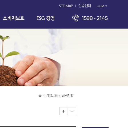
KOR
SITE MAP
인증센터
1588 - 2145
소비자보호
ESG 경영
기업금융
공지사항