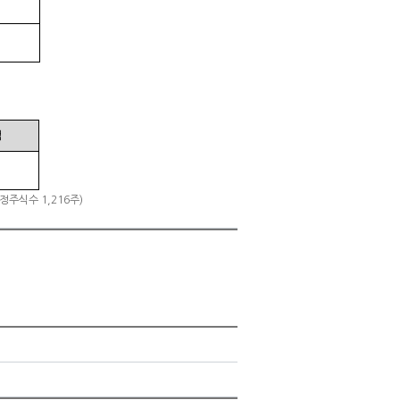
액
정주식수 1,216주)