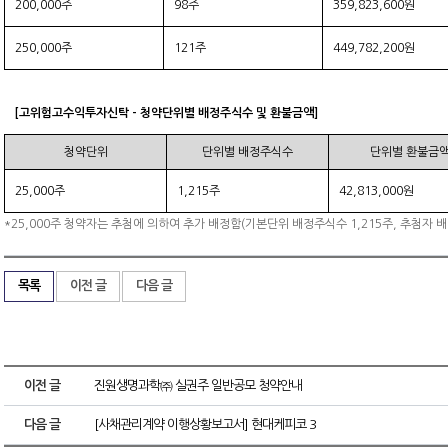
200,000주
98주
359,823,600원
250,000주
121주
449,782,200원
[고위험고수익투자신탁 - 청약단위별 배정주식수 및 환불금액]
청약단위
단위별 배정주식수
단위별 환불금
25,000주
1,215주
42,813,000원
*25,000주 청약자는 추첨에 의하여 추가 배정함(기본단위 배정주식수 1,215주, 추첨자 배
목록
이전 글
다음 글
이전 글
진원생명과학㈜ 실권주 일반공모 청약안내
다음 글
[사채관리계약 이행상황보고서] 현대케피코 3