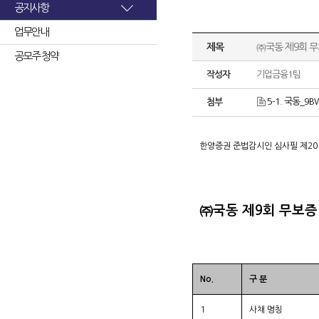
공지사항
업무안내
제목
㈜국동 제9회 
공모주 청약
작성자
기업금융1팀
5-1. 국동_9
첨부
한양증권 준법감시인 심사필 제2019-00
㈜국동 제9회 무보
No.
구 분
1
사채 명칭