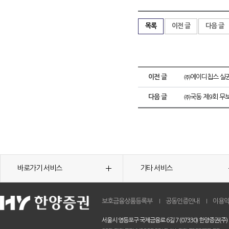
목록
이전 글
다음 글
이전 글
㈜에이디칩스 실권
다음 글
㈜국동 제9회 무
바로가기 서비스
기타 서비스
보호금융상품등록부
공동인증안내
이용
서울시 영등포구 국제금융로 6길 7 (07330) 한양증권(주)