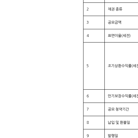
2
채권 종류
3
공모금액
4
표면이율(세전)
5
조기상환수익률(세전
6
만기보장수익률(세전
7
공모 청약기간
8
납입 및 환불일
9
발행일