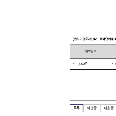
[벤처기업투자신탁 - 청약단위별 
청약단위
500,000주
50
목록
이전 글
다음 글