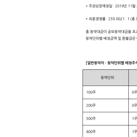
* 주권상장예정일 : 2019년 11월 
* 최종경쟁률 : 239.0021 : 1 
총 청약대금이 공모청약대금을 초과
청약단위별 배정금액 및 환불금은 
[일반청약자 - 청약단위별 배정주
청약단위
100주
0
200주
0
300주
1
400주
1