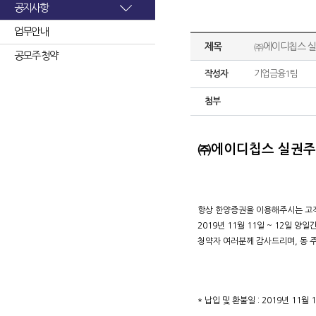
공지사항
업무안내
제목
㈜에이디칩스 실
공모주 청약
작성자
기업금융1팀
첨부
㈜에이디칩스 실권주
항상 한양증권을 이용해주시는 고
2019년 11월 11일 ~ 12일
청약자 여러분께 감사드리며, 동 
* 납입 및 환불일 : 2019년 11월 