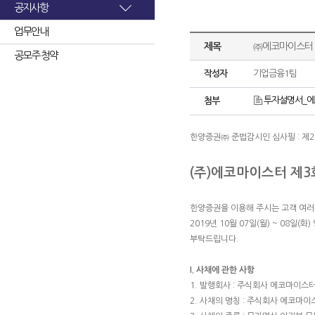
공지사항
업무안내
제목
㈜에코마이스터 
공모주 청약
작성자
기업금융1팀
투자설명서_에
첨부
한양증권㈜ 준법감시인 심사필 : 제2019
(주)에코마이스터 제
한양증권을 이용해 주시는 고객 여
2019년 10월 07일(월) ~ 0
부탁드립니다.
I. 사채에 관한 사항
1. 발행회사 : 주식회사 에코마이스
2. 사채의 명칭 : 주식회사 에코마