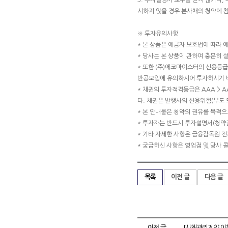
3. 투자설명서 교부를 받지 않거나,
시하지 않을 경우 본사채의 청약에 참
※ 투자유의사항
* 본 상품은 예금자 보호법에 따라 
* 당사는 본 상품에 관하여 충분히
* 또한 (주)에코마이스터의 신용등급은 
반공모임에 유의하시어 투자하시기 
* 채권의 투자적격등급은 AAA > AA >
다. 채권은 발행사의 신용위험(부도 
* 본 안내물은 청약의 권유를 목적
* 투자자는 반드시 투자설명서(청약
* 기타 자세한 사항은 금융감독원 
* 궁금하신 사항은 영업점 및 당사 콜
목록
이전 글
다음 글
이전 글
[사채관리계약 이