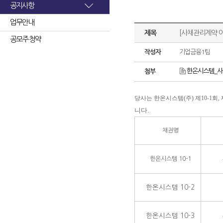
공지사항
업무안내
제목
[사채관리계약 
공모주 청약
작성자
기업금융1팀
한온시스템_사채
첨부
당사는 한온시스템(주) 제10-1회,
니다.
채권명
한온시스템 10-1
한온시스템 10-2
한온시스템 10-3