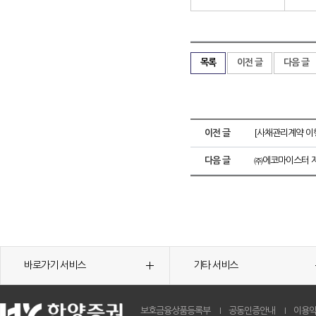
목록
이전 글
다음 글
이전 글
[사채관리계약 이
다음 글
㈜에코마이스터 제
바로가기 서비스
기타 서비스
보호금융상품등록부
공동인증안내
이용