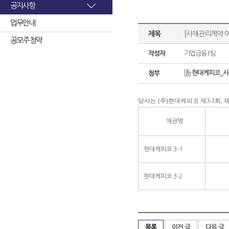
공지사항
업무안내
제목
[사채관리계약 
공모주 청약
작성자
기업금융1팀
현대케피코_사채
첨부
당사는 (주)현대케피코 제3-1회,
채권명
현대케피코 3-1
현대케피코 3-2
목록
이전 글
다음 글