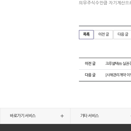
의무주식수만큼 자기계산으로
목록
이전 글
다음 글
이전 글
크루셜텍㈜ 실권
다음 글
[사채관리계약 이
바로가기 서비스
기타 서비스