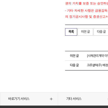
권의 가치를 보증 또는 승인하
- 기타 자세한 사항은 금융감독원 
의 정기공시사항 및 증권신고서
목록
이전 글
다음 글
이전 글
[사채관리계약 이
다음 글
크루셜텍(주) 배정
바로가기 서비스
기타 서비스