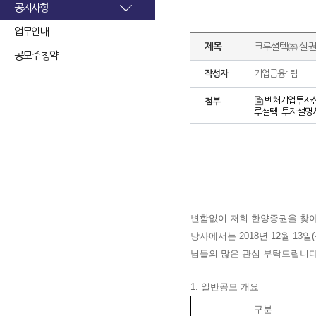
공지사항
업무안내
제목
크루셜텍㈜ 실권
공모주 청약
작성자
기업금융1팀
벤처기업투자신탁
첨부
루셜텍_투자설명서
변함없이 저희 한양증권을 찾
당사에서는 2018년 12월 13
님들의 많은 관심 부탁드립니다
1. 일반공모 개요
구분