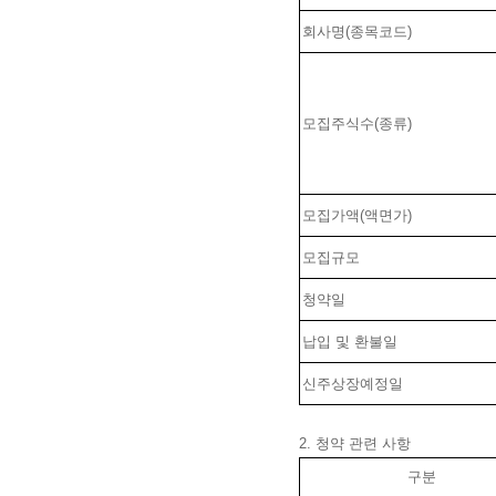
회사명(종목코드)
모집주식수(종류)
모집가액(액면가)
모집규모
청약일
납입 및 환불일
신주상장예정일
2. 청약 관련 사항
구분