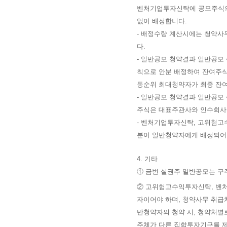
벤처기업투자신탁에 공모주식의 
없이 배정합니다.
-
배정수량 계산시에는 청약사무
다.
-
일반공모 청약결과 일반공모 
칙으로 안분 배정하여 잔여주식
동순위 최대청약자가 최종 잔
-
일반공모 청약결과 일반공모
주식은 대표주관사와 인수회사
- 벤처기업투자신탁, 고위험
분이 일반청약자에게 배정되어 
4. 기타
① 금번 실권주 일반공모는 구
②
고위험고수익투자신탁, 벤처
자이어야 하며, 청약사무 취
반청약자의 청약 시, 청약처별
주체가 다른 집합투자기구를 