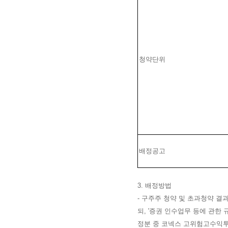
청약단위
배정공고
3. 배정방법
-
구주주 청약 및 초과청약 결
되, '증권 인수업무 등에 관한
정분 중 코넥스 고위험고수익투자