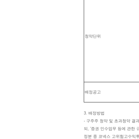
청약단위
배정공고
3. 배정방법
-
구주주 청약 및 초과청약 결
되, '증권 인수업무 등에 관한
정분 중 코넥스 고위험고수익투자