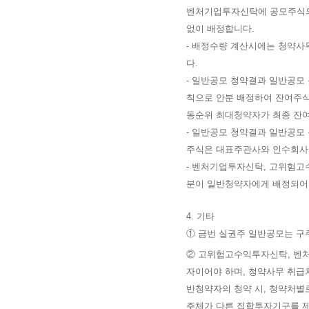
벤처기업투자신탁에 공모주식의 
없이 배정합니다.
-
배정수량 계산시에는 청약사무
다.
-
일반공모 청약결과 일반공모 
칙으로 안분 배정하여 잔여주식
동순위 최대청약자가 최종 잔
-
일반공모 청약결과 일반공모
주식은 대표주관사와 인수회사
- 벤처기업투자신탁, 고위험
분이 일반청약자에게 배정되어 
4. 기타
① 금번 실권주 일반공모는 구
②
고위험고수익투자신탁, 벤처
자이어야 하며, 청약사무 취
반청약자의 청약 시, 청약처별
주체가 다른 집합투자기구를 