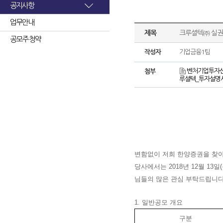
공지사항
업무안내
제목
크루셜텍㈜ 실권
공모주 청약
작성자
기업금융1팀
벤처기업투자신탁
첨부
루셜텍_투자설명서
변함없이 저희 한양증권을 찾
당사에서는 2018년 12월 13
님들의 많은 관심 부탁드립니다
1. 일반공모 개요
구분