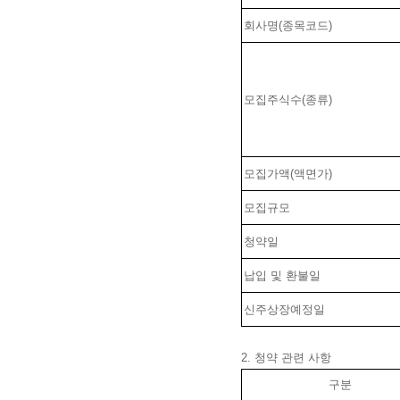
회사명(종목코드)
모집주식수(종류)
모집가액(액면가)
모집규모
청약일
납입 및 환불일
신주상장예정일
2. 청약 관련 사항
구분