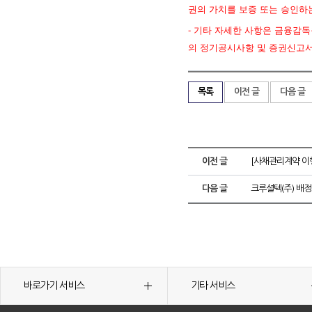
권의 가치를 보증 또는 승인하
- 기타 자세한 사항은 금융감독원 
의 정기공시사항 및 증권신고서
목록
이전 글
다음 글
이전 글
[사채관리계약 이
다음 글
크루셜텍(주) 배정
바로가기 서비스
기타 서비스