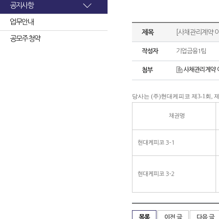
공지사항
업무안내
제목
[사채관리계약 
공모주 청약
작성자
기업금융1팀
사채관리계약 
첨부
당사는 (주)현대케피코 제3-1회,
채권명
현대케피코 3-1
현대케피코 3-2
목록
이전 글
다음 글