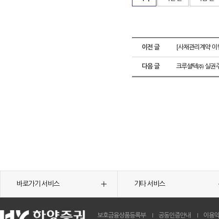
이전 글
[사채관리계약 이
다음 글
크루셜텍㈜ 실권
바로가기 서비스
기타 서비스
보호금융상품등록부
공동인증안내
이용