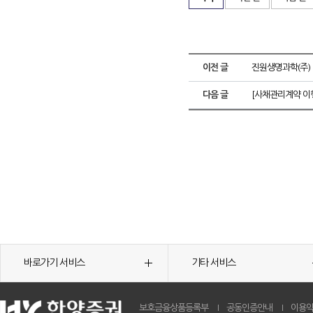
이전 글
진원생명과학(주)
다음 글
[사채관리계약 이
바로가기 서비스
기타 서비스
보호금융상품등록부
공동인증안내
이용