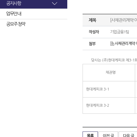
공지사항
업무안내
제목
[사채관리계약 
공모주 청약
작성자
기업금융1팀
사채관리계약 
첨부
당사는 (주)현대케피코 제3-1
채권명
현대케피코 3-1
현대케피코 3-2
목록
이전 글
다음 글