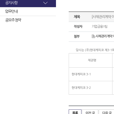
공지사항
업무안내
제목
[사채관리계약 
공모주 청약
작성자
기업금융1팀
사채관리계약 
첨부
당사는 (주)현대케피코 제3-1
채권명
현대케피코 3-1
현대케피코 3-2
목록
이전 글
다음 글