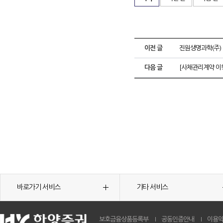
이전 글
진원생명과학(주)
다음 글
[사채관리계약 이
바로가기 서비스
기타 서비스
보호금융상품등록부
공동인증안내
이용