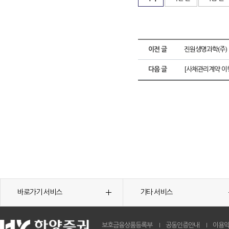
이전 글
진원생명과학(주)
다음 글
[사채관리계약 이
바로가기 서비스
기타 서비스
보호금융상품등록부
공동인증안내
이용