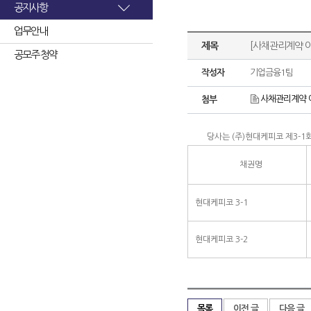
공지사항
업무안내
제목
[사채관리계약 
공모주 청약
작성자
기업금융1팀
사채관리계약 
첨부
당사는 (주)현대케피코 제3-1
채권명
현대케피코 3-1
현대케피코 3-2
목록
이전 글
다음 글