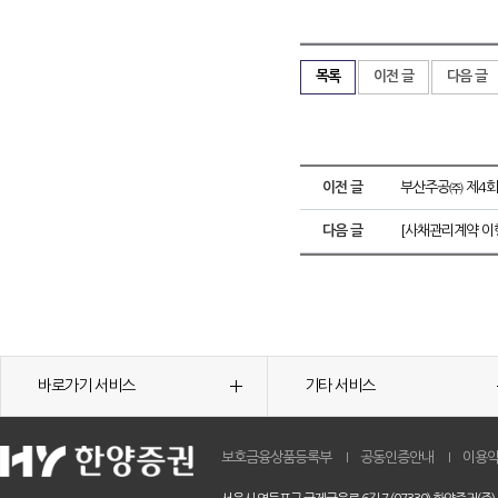
목록
이전 글
다음 글
이전 글
부산주공㈜ 제4회
다음 글
[사채관리계약 이
바로가기 서비스
기타 서비스
보호금융상품등록부
공동인증안내
이용