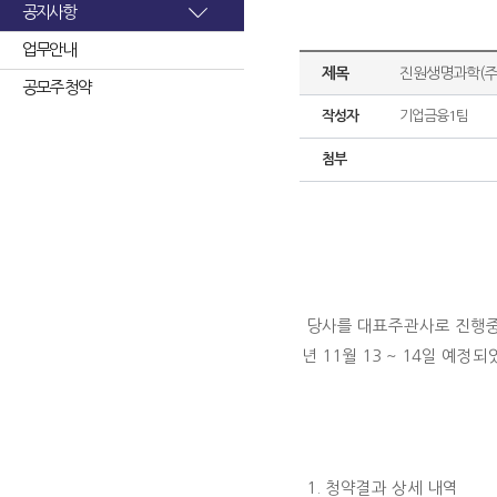
공지사항
업무안내
제목
진원생명과학(주
공모주 청약
작성자
기업금융1팀
첨부
당사를 대표주관사로 진행중인
년 11월 13 ~ 14일 예
1. 청약결과 상세 내역