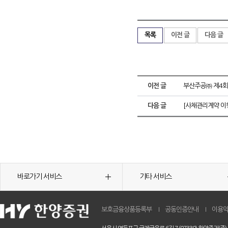
목록
이전 글
다음 글
이전 글
부산주공㈜ 제4회
다음 글
[사채관리계약 이
바로가기 서비스
기타 서비스
보호금융상품등록부
공동인증안내
이용