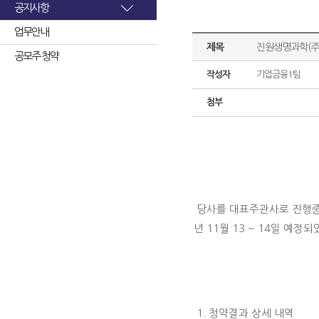
공지사항
업무안내
제목
진원생명과학(주
공모주 청약
작성자
기업금융1팀
첨부
당사를 대표주관사로 진행중인
년 11월 13 ~ 14일 예
1. 청약결과 상세 내역