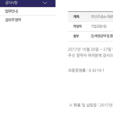
공지사항
업무안내
제목
부산주공㈜ 제4
공모주 청약
작성자
기업금융1팀
배정금액 및 환
첨부
2017년 10월 26일 ~ 
주신 청약자 여러분께 감사드
최종경쟁률 : 0.4214:1
※ 환불 및 납입일 : 2017년 