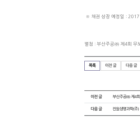
※ 채권 상장 예정일 : 2017
별첨 : 부산주공㈜ 제4회 무
목록
이전 글
다음 글
이전 글
부산주공㈜ 제4회
다음 글
진원생명과학(주)