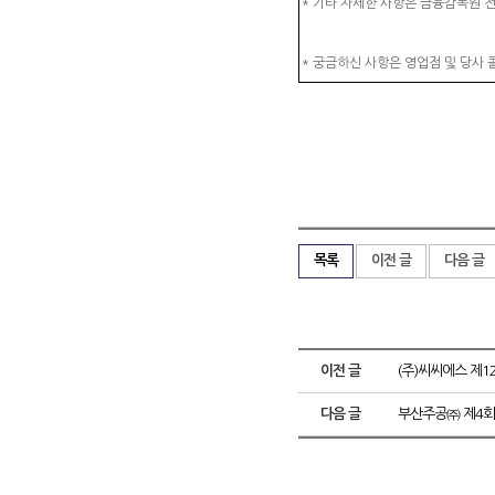
* 기타 자세한 사항은 금융감독원 전자
* 궁금하신 사항은 영업점 및 당사 콜
목록
이전 글
다음 글
이전 글
(주)씨씨에스 제
다음 글
부산주공㈜ 제4회