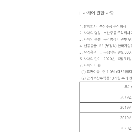
I. 사채에 관한 사항
1. 발행회사 : 부산주공 주식회사
2. 사채의 명칭 : 부산주공 주식회사
3. 사채의 종류 : 무기명식 이권부 
4. 신용등급 : BB-(부정적):한국기업평
5. 모집총액 : 금 구십억원(₩9,000,0
6. 사채의 만기 :
2020년 10월 31일
7. 사채의 이율 :
(1) 표면이율 : 연 1.0% (매3개월
(2) 만기보장수익률 : 3개월 복리 연 
조기
2019년
2019년
2019년
2020년