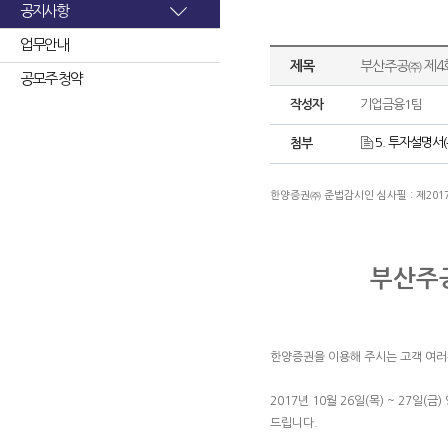
공지사항
업무안내
제목
부산주공㈜ 제4
공모주 청약
작성자
기업금융1팀
5. 투자설명서(
첨부
한양증권㈜ 준법감시인 심사필 : 제2017-00
부산주
한양증권을 이용해 주시는 고객 여
2017년 10월 26일(목) ~ 27일(금)
드립니다.