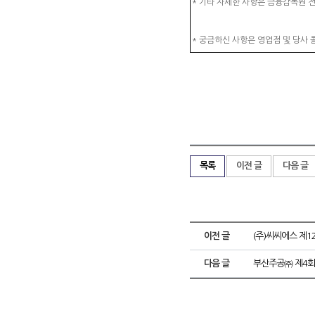
* 기타 자세한 사항은 금융감독원 전자
* 궁금하신 사항은 영업점 및 당사 콜
목록
이전 글
다음 글
이전 글
(주)씨씨에스 제
다음 글
부산주공㈜ 제4회