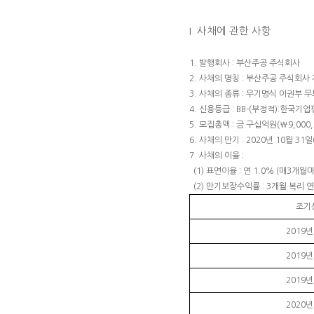
I. 사채에 관한 사항
1. 발행회사 : 부산주공 주식회사
2. 사채의 명칭 : 부산주공 주식회사
3. 사채의 종류 : 무기명식 이권부 
4. 신용등급 : BB-(부정적):한국기업평
5. 모집총액 : 금 구십억원(₩9,000,0
6. 사채의 만기 :
2020년 10월 31일
7. 사채의 이율 :
(1) 표면이율 : 연 1.0% (매3개월
(2) 만기보장수익률 : 3개월 복리 연 
조기
2019년
2019년
2019년
2020년