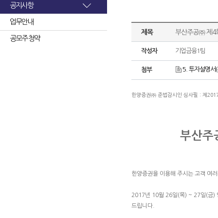
공지사항
업무안내
제목
부산주공㈜ 제4
공모주 청약
작성자
기업금융1팀
5. 투자설명서(
첨부
한양증권㈜ 준법감시인 심사필 : 제2017-00
부산주
한양증권을 이용해 주시는 고객 여
2017년 10월 26일(목) ~ 27일(금)
드립니다.