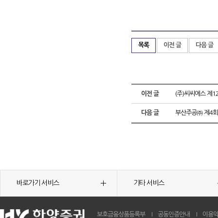
목록
이전 글
다음 글
이전 글
(주)씨씨에스 제
다음 글
부산주공㈜ 제4회
바로가기 서비스
기타 서비스
보호금융상품등록부
공동인증안내
이용