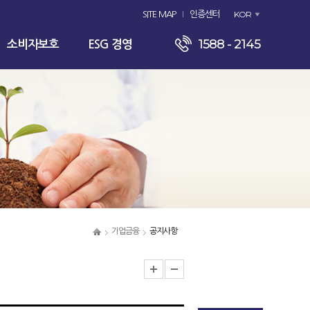
KOR
SITE MAP
인증센터
1588 - 2145
소비자보호
ESG 경영
기업금융
공지사항