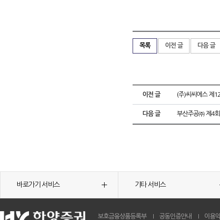
목록
이전 글
다음 글
이전 글
(주)씨씨에스 제
다음 글
부산주공㈜ 제4회
바로가기 서비스
기타 서비스
보호금융상품등록부
공동인증안내
이용