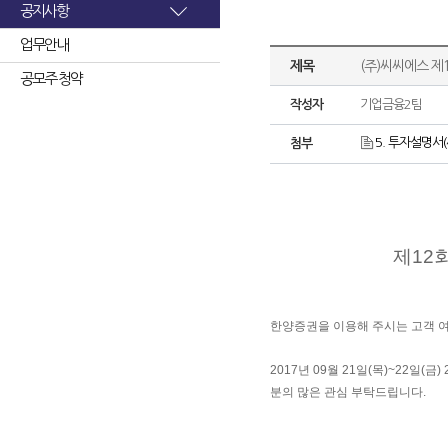
공지사항
업무안내
제목
(주)씨씨에스 
공모주 청약
작성자
기업금융2팀
5. 투자설명서(
첨부
제12
한양증권을 이용해 주시는 고객 
2017년 09월 21일(목)~22일
분의 많은 관심 부탁드립니다.