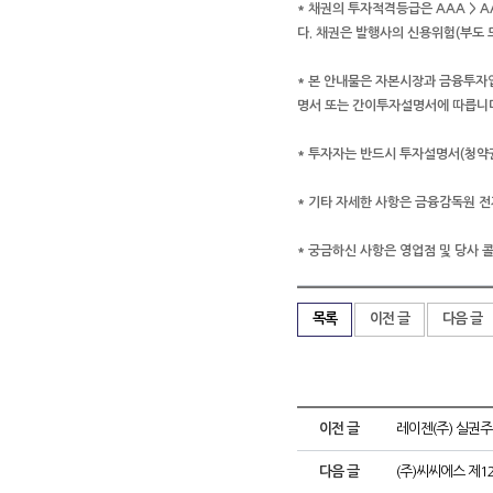
* 채권의 투자적격등급은 AAA > AA >
다. 채권은 발행사의 신용위험(부도 
* 본 안내물은 자본시장과 금융투자업
명서 또는 간이투자설명서에 따릅니
* 투자자는 반드시 투자설명서(청약
* 기타 자세한 사항은 금융감독원 전자공
* 궁금하신 사항은 영업점 및 당사 콜
목록
이전 글
다음 글
이전 글
레이젠(주) 실권주
다음 글
(주)씨씨에스 제