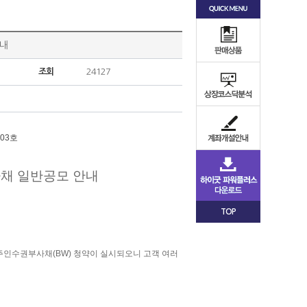
안내
조회
24127
03호
채 일반공모 안내
TOP
형 신주인수권부사채(BW) 청약이 실시되오니 고객 여러