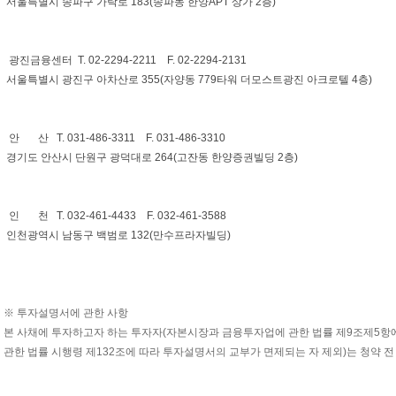
서울특별시 송파구 가락로 183(송파동 한양APT 상가 2층)
광진금융센터 T. 02-2294-2211 F. 02-2294-2131
서울특별시 광진구 아차산로 355(자양동 779타워 더모스트광진 아크로텔 4층)
안 산 T. 031-486-3311 F. 031-486-3310
경기도 안산시 단원구 광덕대로 264(고잔동 한양증권빌딩 2층)
인 천 T. 032-461-4433 F. 032-461-3588
인천광역시 남동구 백범로 132(만수프라자빌딩)
※ 투자설명서에 관한 사항
본 사채에 투자하고자 하는 투자자(자본시장과 금융투자업에 관한 법률 제9조제5항
관한 법률 시행령 제132조에 따라 투자설명서의 교부가 면제되는 자 제외)는 청약 