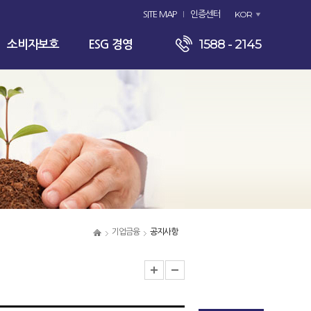
KOR
SITE MAP
인증센터
1588 - 2145
소비자보호
ESG 경영
기업금융
공지사항