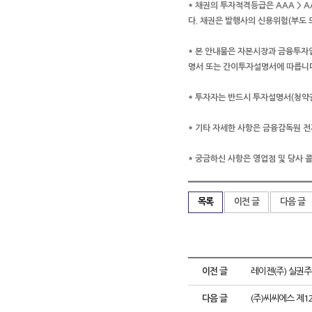
* 채권의 투자적격등급은 AAA > AA >
다. 채권은 발행사의 신용위험(부도 
* 본 안내물은 자본시장과 금융투자업
명서 또는 간이투자설명서에 따릅니
* 투자자는 반드시 투자설명서(청약
* 기타 자세한 사항은 금융감독원 전자공
* 궁금하신 사항은 영업점 및 당사 콜
목록
이전 글
다음 글
이전 글
레이젠(주) 실권주
다음 글
(주)씨씨에스 제