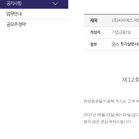
공지사항
업무안내
제목
(주)씨씨에스 
공모주 청약
작성자
기업금융2팀
5. 투자설명서(
첨부
제12
한양증권을 이용해 주시는 고객 
2017년 09월 21일(목)~22일
분의 많은 관심 부탁드립니다.