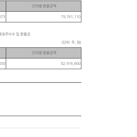
단위별 환불금액
673
79,761,110
배정주식수 및 환불금
(단위: 주, 원)
단위별 환불금액
038
82,916,660