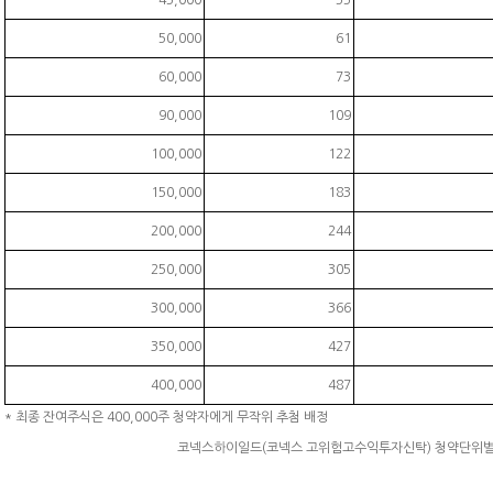
45,000
55
50,000
61
60,000
73
90,000
109
100,000
122
150,000
183
200,000
244
250,000
305
300,000
366
350,000
427
400,000
487
* 최종 잔여주식은 400,000주 청약자에게 무작위 추첨 배정
코넥스하이일드(코넥스 고위험고수익투자신탁) 청약단위별