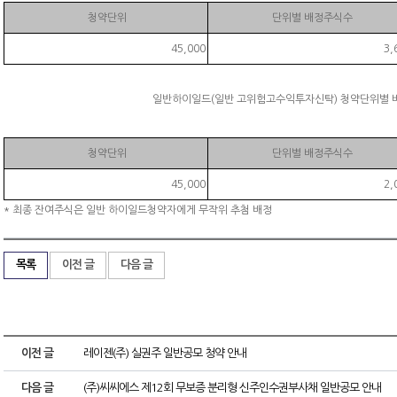
청약단위
단위별 배정주식수
45,000
3,
일반하이일드(일반 고위험고수익투자신탁) 청약단위별 
청약단위
단위별 배정주식수
45,000
2,
* 최종 잔여주식은 일반 하이일드청약자에게 무작위 추첨 배정
목록
이전 글
다음 글
이전 글
레이젠(주) 실권주 일반공모 청약 안내
다음 글
(주)씨씨에스 제12회 무보증 분리형 신주인수권부사채 일반공모 안내