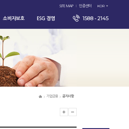
KOR
SITE MAP
인증센터
1588 - 2145
소비자보호
ESG 경영
기업금융
공지사항