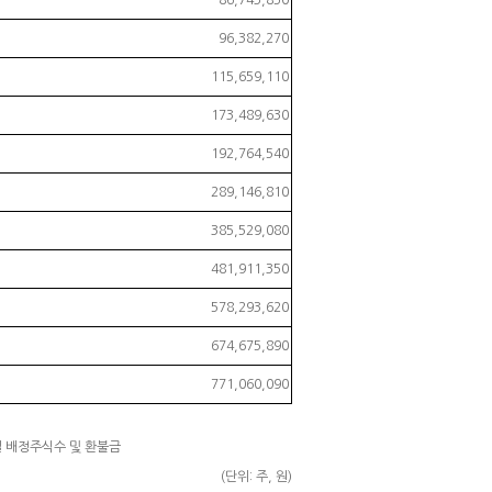
86,743,850
96,382,270
115,659,110
173,489,630
192,764,540
289,146,810
385,529,080
481,911,350
578,293,620
674,675,890
771,060,090
 배정주식수 및 환불금
(단위: 주, 원)