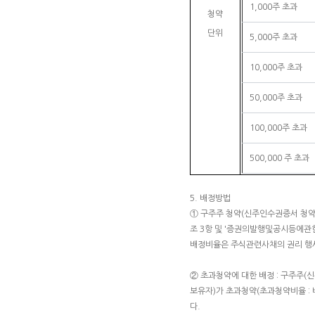
1,000주 초과
청약
단위
5,000주 초과
10,000주 초과
50,000주 초과
100,000주 초과
500,000 주 초과
5. 배정방법
① 구주주 청약(신주인수권증서 청약)
조 3항 및 '증권의발행및공시등에관
배정비율은 주식관련사채의 권리 행사
② 초과청약에 대한 배정 : 구주주(
보유자)가 초과청약(초과청약비율 : 
다.