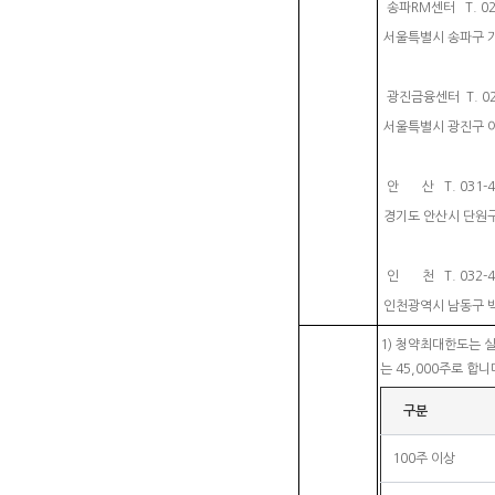
송파RM센터 T. 02-4
서울특별시 송파구 가락
광진금융센터 T. 02-2
서울특별시 광진구 아
안 산 T. 031-486
경기도 안산시 단원구
인 천 T. 032-461
인천광역시 남동구 백
1) 청약최대한도는 
는 45,000주로 합니
구분
100주 이상