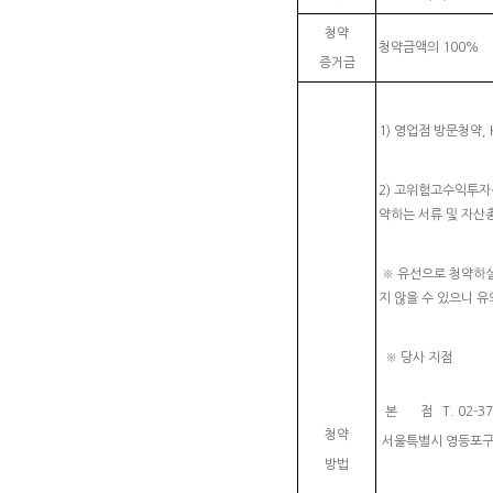
청약
청약금액의 100%
증거금
1) 영업점 방문청약, 
2) 고위험고수익투자신
약하는 서류 및 자산
※ 유선으로 청약하실
지 않을 수 있으니 
※ 당사 지점
본 점 T. 02-3770
청약
서울특별시 영등포구 
방법