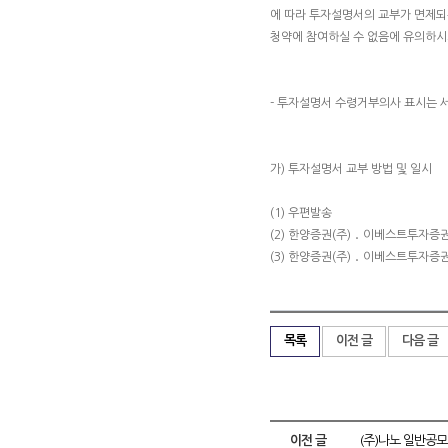
에 따라 투자설명서의 교부가 면제되
청약에 참여하실 수 없음에 유의하시
- 투자설명서 수령거부의사 표시는 
가) 투자설명서 교부 방법 및 일시
(1) 우편발송
(2) 한양증권(주) ․ 이베스트투자증권
(3) 한양증권(주) ․ 이베스트투자증
목록
이전 글
다음 글
이전 글
(주)나노 일반공