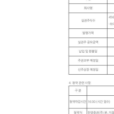
회사명
456
실권주식수
-하
발행가액
실권주 공모금액
납입 및 환불일
주권교부 예정일
신주상장 예정일
4. 청약 관련 사항
구 분
청약마감시간
16:00 (시간 엄수)
청약처
한양증권(주) 본․지