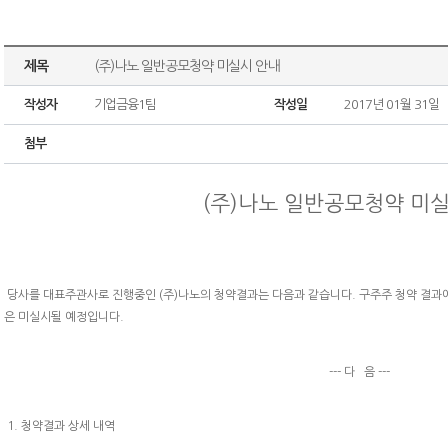
제목
(주)나노 일반공모청약 미실시 안내
작성자
기업금융1팀
작성일
2017년 01월 31일
첨부
(주)나노 일반공모청약 미
당사를 대표주관사로 진행중인 (주)나노의 청약결과는 다음과 같습니다. 구주주 청약 결과
은 미실시될 예정입니다
.
--- 다 음 ---
1. 청약결과 상세 내역