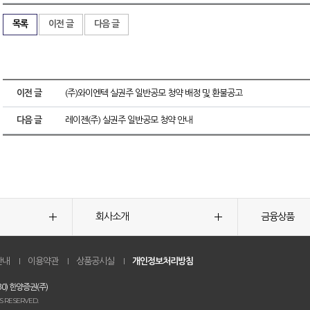
목록
이전 글
다음 글
이전 글
(주)와이엔텍 실권주 일반공모 청약 배정 및 환불공고
다음 글
레이젠(주) 실권주 일반공모 청약 안내
회사소개
금융상품
안내
이용약관
상품공시실
개인정보처리방침
0) 한양증권(주)
S RESERVED.