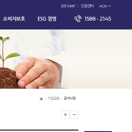
KOR
SITE MAP
인증센터
1588 - 2145
소비자보호
ESG 경영
기업금융
공지사항