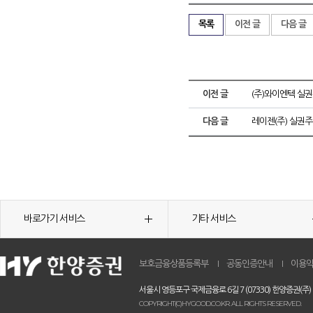
목록
이전 글
다음 글
이전 글
(주)와이엔텍 실
다음 글
레이젠(주) 실권주
바로가기 서비스
기타 서비스
보호금융상품등록부
공동인증안내
이용
서울시 영등포구 국제금융로 6길 7 (07330) 한양증권(주)
COPYRIGHT(C)HYGOOD.CO.KR. ALL RIGHTS RESERVED.