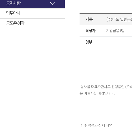
공지사항
업무안내
제목
(주)나노 일반공
공모주 청약
작성자
기업금융1팀
첨부
당사를 대표주관사로 진행중인 (주)
은 미실시될 예정입니다
.
1. 청약결과 상세 내역