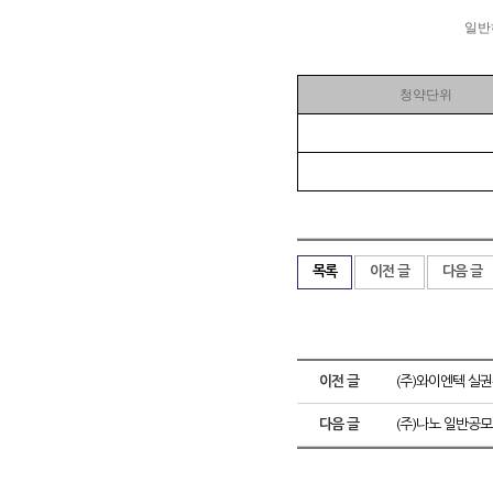
일반
청약단위
목록
이전 글
다음 글
이전 글
(주)와이엔텍 실
다음 글
(주)나노 일반공