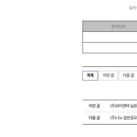
일반
청약단위
목록
이전 글
다음 글
이전 글
(주)와이엔텍 실
다음 글
(주)나노 일반공