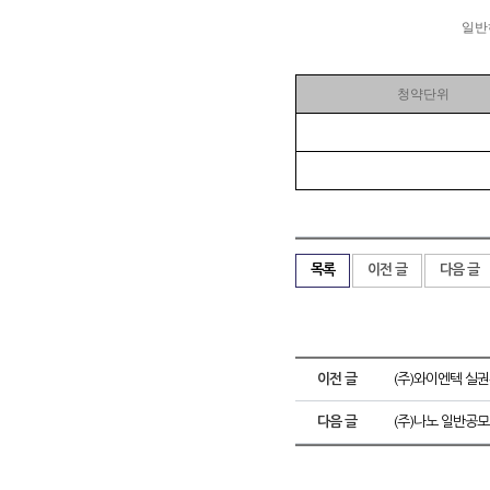
일반
청약단위
목록
이전 글
다음 글
이전 글
(주)와이엔텍 실
다음 글
(주)나노 일반공