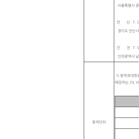
서울특별시 광진
안 산 T. 031
경기도 안산시 
인 천 T. 032
인천광역시 남동
1) 청약최대한
해당하는 29,
청약단위