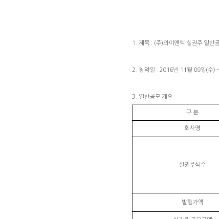
1. 제목
: (주)와이엔텍 실권주 일반
2. 청약일
: 2016년 11월 09일(수) 
3. 일반공모 개요
구 분
회사명
실권주식수
발행가액