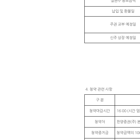
실권주 공모금액
납입 및 환불일
주권 교부 예정일
신주 상장 예정일
4. 청약 관련 사항
구 분
청약마감시간
16:00 (시간 엄
청약처
한양증권(주) 
청약증거금
청약금액의 10