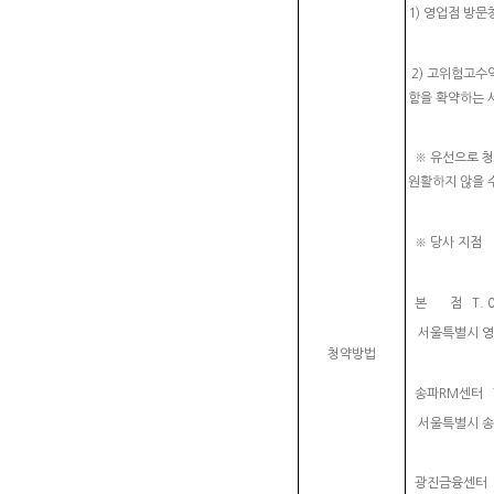
1) 영업점 방문청
2) 고위험고수
함을 확약하는 
※ 유선으로 청
원활하지 않을 
※ 당사 지점
본 점 T. 02-
서울특별시 영등
청약방법
송파RM센터 T. 
서울특별시 송파구
광진금융센터 T. 