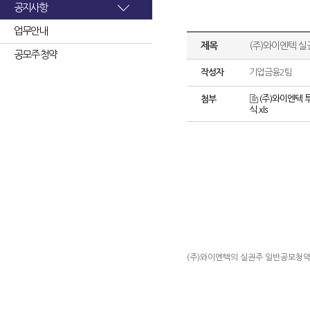
공지사항
업무안내
제목
(주)와이엔텍 
공모주 청약
작성자
기업금융2팀
(주)와이엔텍 
첨부
식.xls
(주)와이엔텍의 실권주 일반공모청약