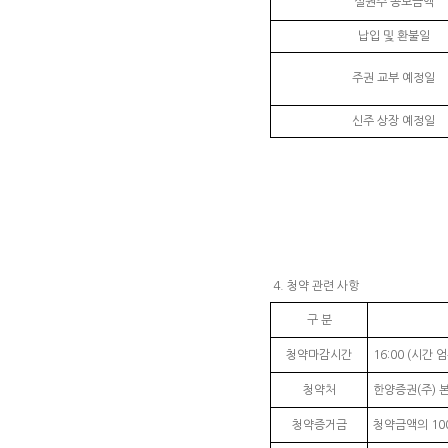
실권주 공모금액
납입 및 환불일
주권 교부 예정일
신주 상장 예정일
4. 청약 관련 사항
구 분
청약마감시간
16:00 (시간 엄
청약처
한양증권(주) 
청약증거금
청약금액의 10