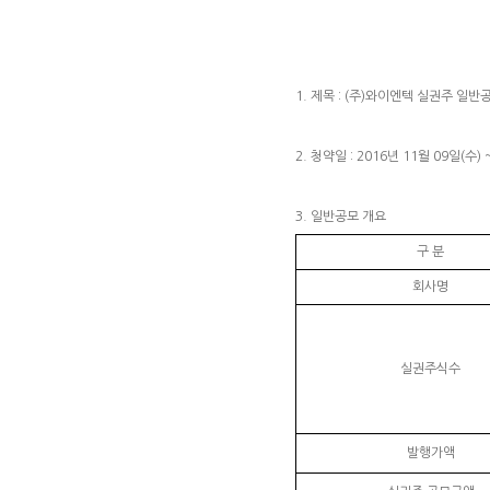
1. 제목
: (주)와이엔텍 실권주 일반
2. 청약일
: 2016년 11월 09일(수) 
3. 일반공모 개요
구 분
회사명
실권주식수
발행가액