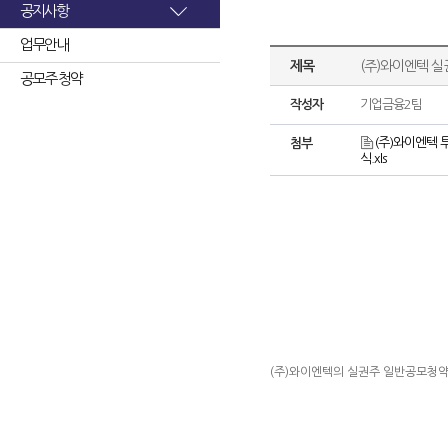
공지사항
업무안내
제목
(주)와이엔텍 
공모주 청약
작성자
기업금융2팀
(주)와이엔텍 
첨부
식.xls
(주)와이엔텍의 실권주 일반공모청약