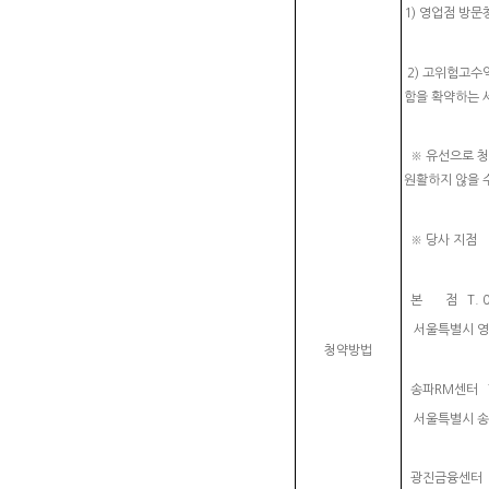
1) 영업점 방문청
2) 고위험고수
함을 확약하는 
※ 유선으로 청
원활하지 않을 
※ 당사 지점
본 점 T. 02-
서울특별시 영등
청약방법
송파RM센터 T. 
서울특별시 송파구
광진금융센터 T. 