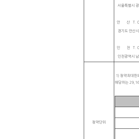
서울특별시 광진
안 산 T. 031
경기도 안산시 
인 천 T. 032
인천광역시 남동
1) 청약최대한
해당하는 29,
청약단위