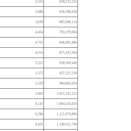
3,532
629,232,232
3,686
656,590,036
3,839
683,948,114
4,454
793,379,604
4,761
848,095,486
4,914
875,453,564
5,221
930,169,446
5,375
957,527,250
5,529
984,885,054
5,682
1,012,243,132
6,143
1,094,316,818
6,296
1,121,674,896
6,450
1,149,032,700