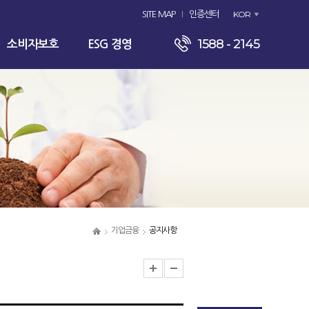
KOR
SITE MAP
인증센터
1588 - 2145
소비자보호
ESG 경영
기업금융
공지사항