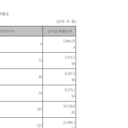
환불금
(단위: 주, 원)
배정주식수
단위별 환불금액
1,094,35
6
6
5,471,5
31
06
8,207,3
46
96
9,575,2
54
04
19,150,6
107
82
21,886,2
123