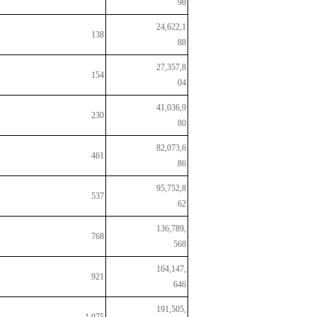
98
24,622,1
138
88
27,357,8
154
04
41,036,9
230
80
82,073,6
461
86
95,752,8
537
62
136,789,
768
568
164,147,
921
646
191,505,