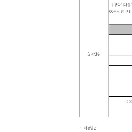
1) 청약최대한도
00주로 합니다
청약단위
50
5. 배정방법