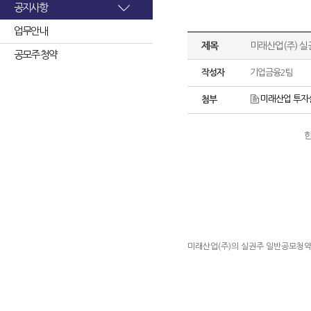
공지사항
업무안내
제목
미래산업(주) 
공모주 청약
작성자
기업금융2팀
미래산업 투자설
첨부
한
미래산업(주)의 실권주 일반공모청약