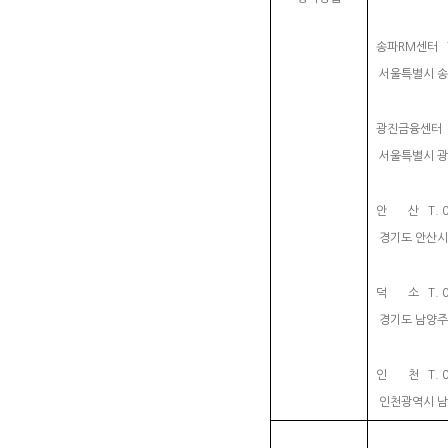
송파RM센터 T. 
서울특별시 송파구
광진금융센터 T. 
서울특별시 광진
안 산 T. 031
경기도 안산시 
덕 소 T. 031
경기도 남양주시
인 천 T. 032
인천광역시 남동