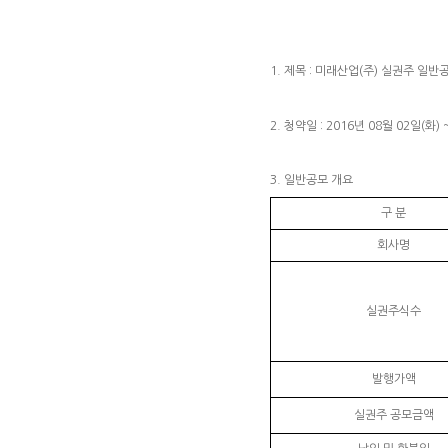
1. 제목
: 미래산업(주) 실권주 일반
2. 청약일
: 2016년 08월 02일(화) 
3. 일반공모 개요
구 분
회사명
실권주식수
발행가액
실권주 공모금액