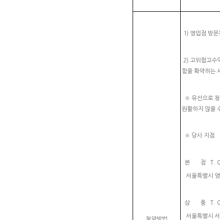
1) 영업점 방문
2) 고위험고수
함을 확약하는 
※ 유선으로 청
원활하지 않을 
※ 당사 지점
본 점 T. 02-
서울특별시 영
삼 풍 T. 02-
서울특별시 서초
청약방법