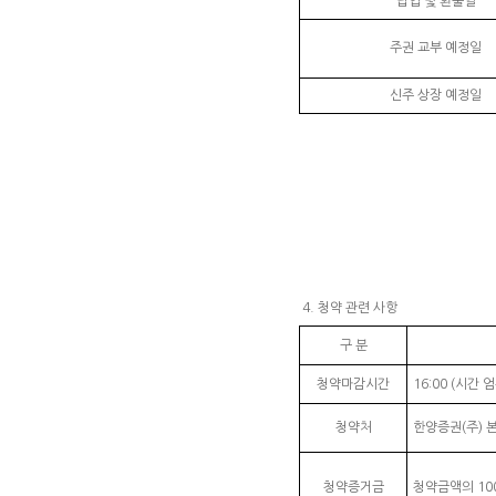
납입 및 환불일
주권 교부 예정일
신주 상장 예정일
4. 청약 관련 사항
구 분
청약마감시간
16:00 (시간 엄
청약처
한양증권(주) 본
청약증거금
청약금액의 10