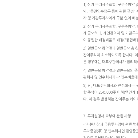
1) 상기 우리사주조합, 구주주청약
되, "증권인수업무 등에 관한 규정"
자 및 기관투자자에게 구분 없이 배
2) 상기 우리사주조합, 구주주청약
게 공모하되, 개인청약자 및 기관투
여 동일한 배정비율로 배정("통합배정
3) 일반공모 청약결과 일반공모 총
잔여주식이 최소화되도록 합니다. 이
은 경우에는 대표주관회사가 합리적
4) 일반공모 청약결과 일반공모의 
관회사 및 인수회사가 각 인수비율에
5) 단, 대표주관회사와 인수회사는 
할 주식이 250,000주 이하(액면
다. 이 경우 발생하는 잔여주는 케
7. 투자설명서 교부에 관한 사항
- '자본시장과 금융투자업에 관한 법
투자증권(주) 및 인수회사인 한양증
적으로 교부받으셔야 합니다.