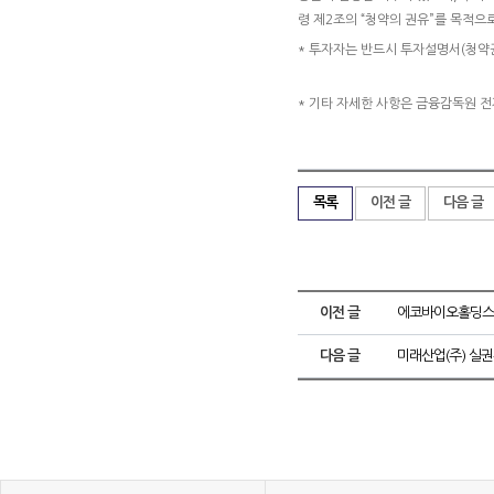
령 제2조의 “청약의 권유”를 목적
* 투자자는 반드시 투자설명서(청약
* 기타 자세한 사항은 금융감독원 
목록
이전 글
다음 글
이전 글
에코바이오홀딩스(
다음 글
미래산업(주) 실