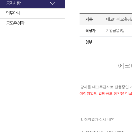
공지사항
업무안내
제목
에코바이오홀딩스
공모주 청약
작성자
기업금융1팀
첨부
에코
당사를 대표주관사로 진행중인 에
예정되었던 일반공모 청약은 미
1. 청약결과 상세 내역