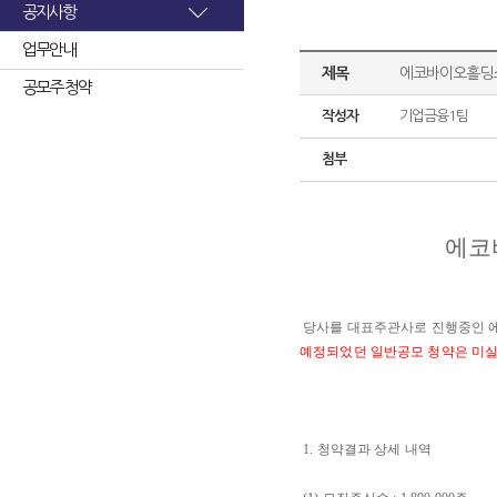
공지사항
업무안내
제목
에코바이오홀딩스
공모주 청약
작성자
기업금융1팀
첨부
에코
당사를 대표주관사로 진행중인 에
예정되었던 일반공모 청약은 미
1. 청약결과 상세 내역