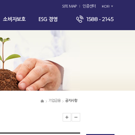
KOR
SITE MAP
인증센터
1588 - 2145
소비자보호
ESG 경영
기업금융
공지사항