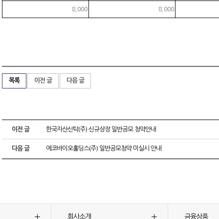
8,000
8,000
목록
이전 글
다음 글
이전 글
한국자산신탁(주) 신규상장 일반공모 청약안내
다음 글
에코바이오홀딩스(주) 일반공모청약 미실시 안내
회사소개
금융상품