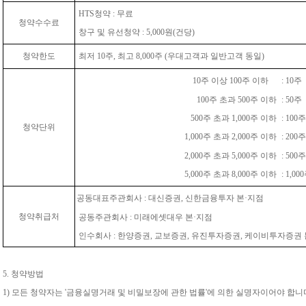
HTS청약 : 무료
청약수수료
창구 및 유선청약 : 5,000원(건당)
청약한도
최저 10주, 최고 8,000주 (우대고객과 일반고객 동일)
10주 이상 100주 이하
: 10주
100주 초과 500주 이하
: 50주
500주 초과 1,000주 이하
: 100주
청약단위
1,000주 초과 2,000주 이하
: 200주
2,000주 초과 5,000주 이하
: 500주
5,000주 초과 8,000주 이하
: 1,00
공동대표주관회사 : 대신증권, 신한금융투자 본·지점
청약취급처
공동주관회사 : 미래에셋대우 본·지점
인수회사 :
한양증권
,
교보증권, 유진투자증권, 케이비투자증권 
5. 청약방법
1) 모든 청약자는 '금융실명거래 및 비밀보장에 관한 법률'에 의한 실명자이어야 합니