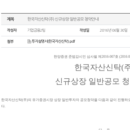
제목
한국자산신탁(주) 신규상장 일반공모 청약안내
작성자
기업금융2팀
작성일
2016년 06월 30일
투자설명서(한국자산신탁).pdf
첨부
한양증권 준법감시인 심사필 제2016-007호 (2016.06.3
한국자산신탁(주
신규상장 일반공모 
한국자산신탁(주)의 유가증권시장 상장 일반투자자 공모청약을 다음과 같이 진행하
다.