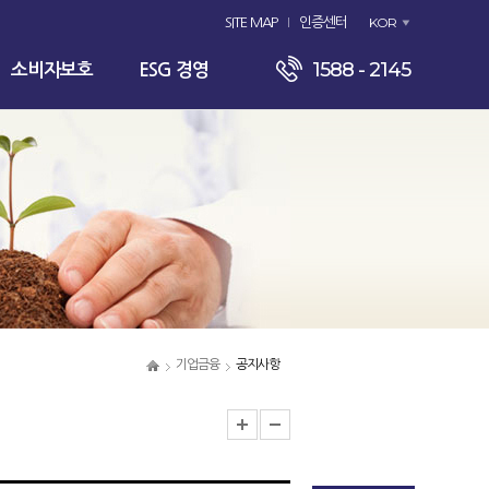
KOR
SITE MAP
인증센터
1588 - 2145
소비자보호
ESG 경영
기업금융
공지사항