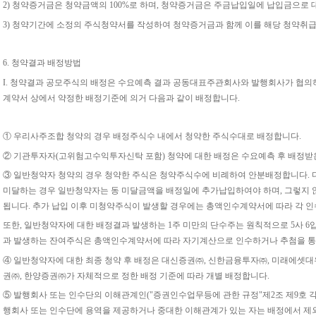
2) 청약증거금은 청약금액의 100%로 하며, 청약증거금은 주금납입일에 납입금으로 
3) 청약기간에 소정의 주식청약서를 작성하여 청약증거금과 함께 이를 해당 청약취
6. 청약결과 배정방법
I. 청약결과 공모주식의 배정은 수요예측 결과 공동대표주관회사와 발행회사가 협의
계약서 상에서 약정한 배정기준에 의거 다음과 같이 배정합니다.
① 우리사주조합 청약의 경우 배정주식수 내에서 청약한 주식수대로 배정합니다.
② 기관투자자(고위험고수익투자신탁 포함) 청약에 대한 배정은 수요예측 후 배정받
③ 일반청약자 청약의 경우 청약한 주식은 청약주식수에 비례하여 안분배정합니다. 
미달하는 경우 일반청약자는 동 미달금액을 배정일에 추가납입하여야 하며, 그렇지 
됩니다. 추가 납입 이후 미청약주식이 발생할 경우에는 총액인수계약서에 따라 각 
또한, 일반청약자에 대한 배정결과 발생하는 1주 미만의 단수주는 원칙적으로 5사 6
과 발생하는 잔여주식은 총액인수계약서에 따라 자기계산으로 인수하거나 추첨을 통
④ 일반청약자에 대한 최종 청약 후 배정은 대신증권㈜, 신한금융투자㈜, 미래에셋대
권㈜, 한양증권㈜가 자체적으로 정한 배정 기준에 따라
개별 배정
합니다.
⑤ 발행회사 또는 인수단의 이해관계인("증권인수업무등에 관한 규정"제2조 제9호 각
행회사 또는 인수단에 용역을 제공하거나 중대한 이해관계가 있는 자는 배정에서 