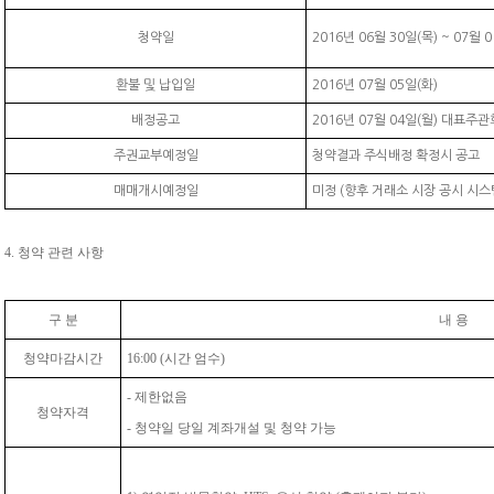
청약일
2016년 06월 30일(목) ~ 07월 0
환불 및 납입일
2016년 07월 05일(화)
배정공고
2016년 07월 04일(월) 대표주
주권교부예정일
청약결과 주식배정 확정시 공고
매매개시예정일
미정 (향후 거래소 시장 공시 시스
4. 청약 관련 사항
구 분
내 용
청약마감시간
16:00 (시간 엄수)
- 제한없음
청약자격
- 청약일 당일 계좌개설 및 청약 가능