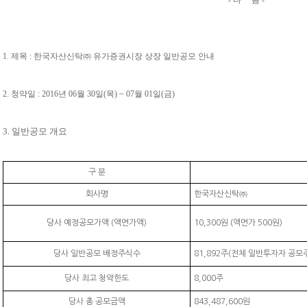
- 다 음 -
1. 제목
: 한국자산신탁㈜ 유가증권시장 상장 일반공모 안내
2. 청약일
: 2016년 06월 30일(목) ~ 07월 01일(금)
3. 일반공모 개요
구 분
회사명
한국자산신탁㈜
당사 예정공모가액 (액면가액)
10,300원 (액면가 500원)
당사 일반공모 배정주식수
81,892주(전체 일반투자자 공모주
당사 최고 청약한도
8,000주
당사 총 공모금액
843,487,600원