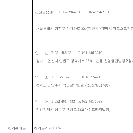
광진금융센터 T. 02-2294-2211 F. 02-2294-2131
서울특별시 광진구 아차산로 355(자양동 779타워 더모스트광진
안 산 T. 031-486-3311 F. 031-486-3310
경기도 안산시 단원구 광덕대로 264(고잔동 한양증권빌딩 2층)
덕 소 T. 031-576-2211 F. 031-577-4713
경기도 남양주시 덕소로97번길 2(동산빌딩 5층)
인 천 T. 032-461-4433 F. 032-461-3588
인천광역시 남동구 백범로 132(만수프라자빌딩)
청약증거금
청약금액의 100%