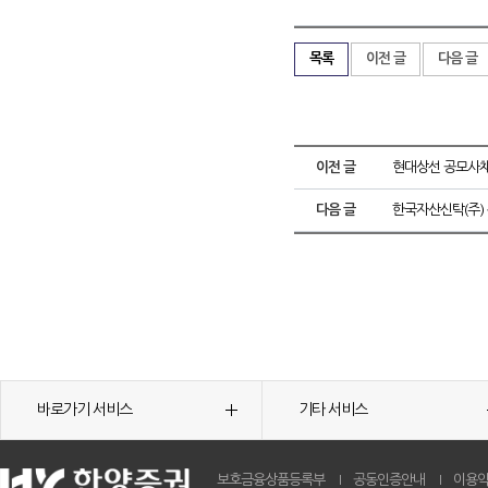
목록
이전 글
다음 글
이전 글
현대상선 공모사채
다음 글
한국자산신탁(주)
바로가기 서비스
기타 서비스
보호금융상품등록부
공동인증안내
이용