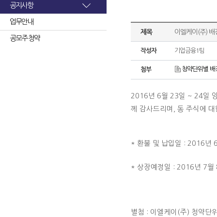
공지사항
업무안내
제목
이엘케이(주) 배
공모주 청약
작성자
기업금융1팀
청약단위별 배정
첨부
2016년 6월 23일 ~ 2
께 감사드리며, 동 주식에 
* 환불 및 납입일 : 2016년 
* 상장예정일 : 2016년 7월 
별첨 : 이엘케이(주)
청약단위