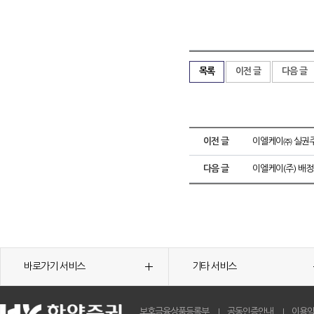
목록
이전 글
다음 글
이전 글
이엘케이㈜ 실권
다음 글
이엘케이(주) 배정
바로가기 서비스
기타 서비스
보호금융상품등록부
공동인증안내
이용