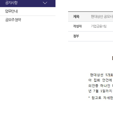
공지사항
업무안내
제목
현대상선 공모사
공모주 청약
작성자
기업금융1팀
첨부