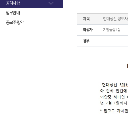
공지사항
업무안내
제목
현대상선 공모사
공모주 청약
작성자
기업금융1팀
첨부