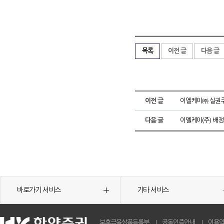
목록
이전 글
다음 글
이전 글
이엘케이㈜ 실권
다음 글
이엘케이(주) 배정
바로가기 서비스
기타 서비스
보호금융상품등록부
공동인증안내
이용