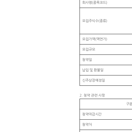
회사명(종목코드)
모집주식수(종류)
모집가액(액면가)
모집규모
청약일
납입 및 환불일
신주상장예정일
2. 청약 관련 사항
구
청약마감시간
청약처