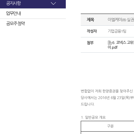
공지사항
업무안내
제목
이엘케이㈜ 실권
공모주 청약
작성자
기업금융1팀
6. 코넥스 고
첨부
이.pdf
변함없이 저희 한양증권을 찾아주신
당사에서는 2016년 6월 23일(목)
드립니다.
1. 일반공모 개요
구분