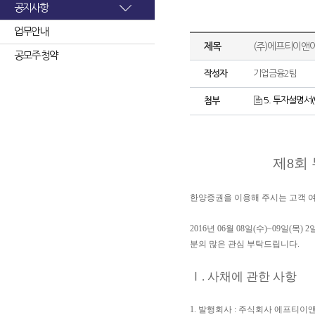
공지사항
업무안내
제목
(주)에프티이앤
공모주 청약
작성자
기업금융2팀
5. 투자설명서(
첨부
제8회
한양증권을 이용해 주시는 고객 
2016년 06월 08일(수)~09일
분의 많은 관심 부탁드립니다.
Ⅰ. 사채에 관한 사항
1. 발행회사 : 주식회사 에프티이