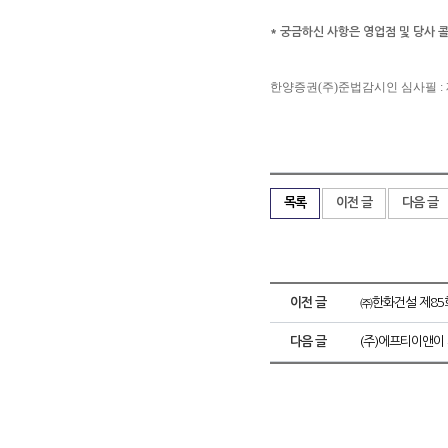
* 궁금하신 사항은 영업점 및 당사 콜
한양증권(주)준법감시인 심사필 : 제 2016
목록
이전 글
다음 글
이전 글
㈜한화건설 제85
다음 글
(주)에프티이앤이