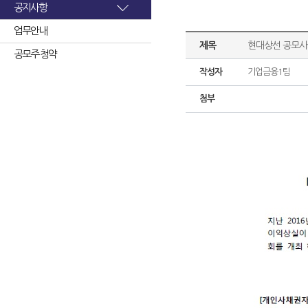
공지사항
업무안내
제목
현대상선 공모사
공모주 청약
작성자
기업금융1팀
첨부