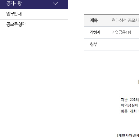
공지사항
업무안내
제목
현대상선 공모사
공모주 청약
작성자
기업금융1팀
첨부