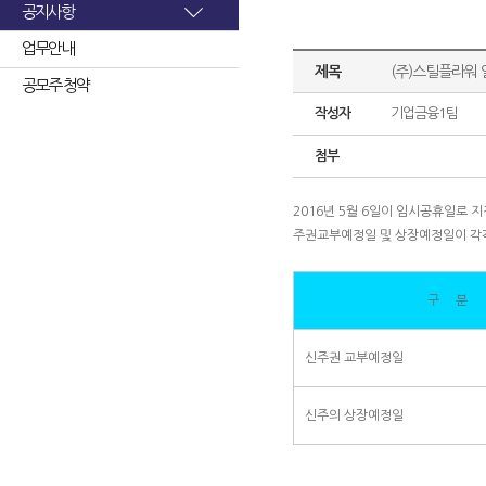
공지사항
업무안내
제목
(주)스틸플라워 
공모주 청약
작성자
기업금융1팀
첨부
2016년 5월 6일이 임시공휴일로
주권교부예정일 및 상장예정일이 각
구 분
신주권 교부예정일
신주의 상장예정일