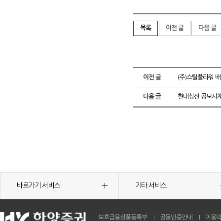
목록
이전 글
다음 글
이전 글
(주)스틸플라워 
다음 글
현대상선 공모사채
바로가기 서비스
기타 서비스
보호금융상품등록부
공동인증안내
이용